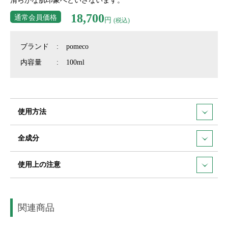
清らかな肌印象へといざないます。
18,700
通常会員価格
円
(税込)
ブランド
pomeco
内容量
100ml
使用方法
全成分
使用上の注意
関連商品